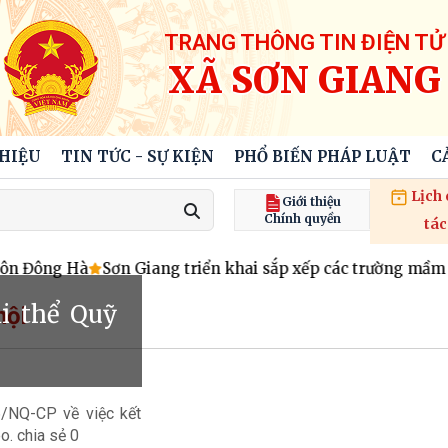
TRANG THÔNG TIN ĐIỆN TỬ
XÃ SƠN GIANG
THIỆU
TIN TỨC - SỰ KIỆN
PHỔ BIẾN PHÁP LUẬT
C
Lịch
Giới thiệu
Chính quyền
tác
ôn Đông Hà
Sơn Giang triển khai sắp xếp các trường mầm n
ải thể Quỹ
hội
/NQ-CP về việc kết
o. chia sẻ 0