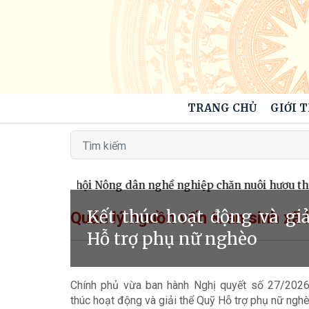
TRANG CHỦ
GIỚI 
ng ra mắt Tổ hội Nông dân nghề nghiệp chăn nuôi hươu th
Kết thúc hoạt động và gi
Quản lý nguồn vốn & an sinh xã 
Hỗ trợ phụ nữ nghèo
Chính phủ vừa ban hành Nghị quyết số 27/2026
thúc hoạt động và giải thể Quỹ Hỗ trợ phụ nữ nghè