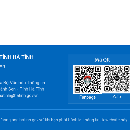
TỈNH HÀ TĨNH
Mã QR
òng
 Bộ Văn hóa Thông tin.
ành Sen - Tỉnh Hà Tĩnh
hatinh@hatinh.gov.vn
Zalo
Fanpage
'songiang.hatinh.gov.vn' khi bạn phát hành lại thông tin từ website này.