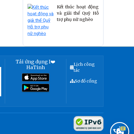
Kết thúc hoạt động
và giải thể Quỹ Hỗ
trợ phụ nữ nghèo
Tải ứng dụng I❤️
Lịch công
HaTinh
tác
Sơ đồ cổng