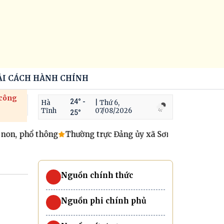
ẢI CÁCH HÀNH CHÍNH
 công
24° -
Hà
| Thứ 6,
Tĩnh
07/08/2026
25°
on, phổ thông
Thường trực Đảng ủy xã Sơn Giang gặp mặt 
Nguồn chính thức
Nguồn phi chính phủ