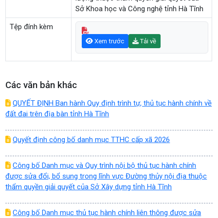
Sở Khoa học và Công nghệ tỉnh Hà Tĩnh
Tệp đính kèm
Xem trước
Tải về
Các văn bản khác
QUYẾT ĐỊNH Ban hành Quy định trình tự, thủ tục hành chính về
đất đai trên địa bàn tỉnh Hà Tĩnh
Quyết định công bố danh mục TTHC cấp xã 2026
Công bố Danh mục và Quy trình nội bộ thủ tục hành chính
được sửa đổi, bổ sung trong lĩnh vực Đường thủy nội địa thuộc
thẩm quyền giải quyết của Sở Xây dựng tỉnh Hà Tĩnh
Công bố Danh mục thủ tục hành chính liên thông được sửa