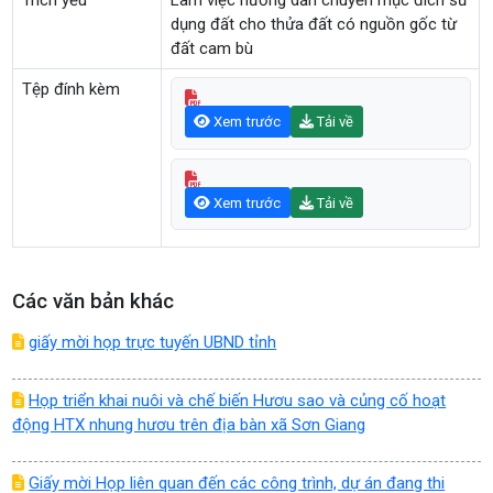
Trích yếu
Làm việc hướng dẫn chuyển mục đích sử
dụng đất cho thửa đất có nguồn gốc từ
đất cam bù
Tệp đính kèm
Xem trước
Tải về
Xem trước
Tải về
Các văn bản khác
giấy mời họp trực tuyến UBND tỉnh
Họp triển khai nuôi và chế biến Hươu sao và củng cố hoạt
động HTX nhung hươu trên địa bàn xã Sơn Giang
Giấy mời Họp liên quan đến các công trình, dự án đang thi