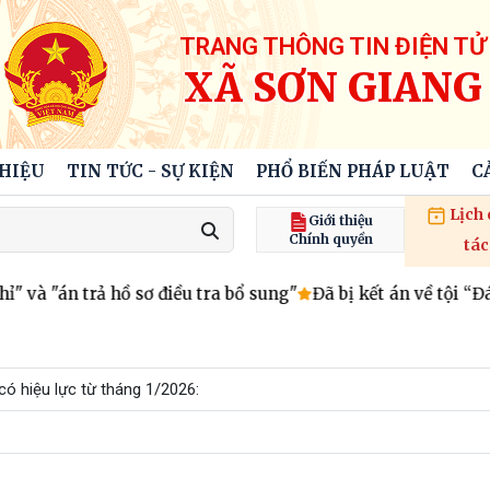
TRANG THÔNG TIN ĐIỆN TỬ
XÃ SƠN GIANG
THIỆU
TIN TỨC - SỰ KIỆN
PHỔ BIẾN PHÁP LUẬT
C
Lịch
Giới thiệu
Chính quyền
tác
 và "án trả hồ sơ điều tra bổ sung"
Đã bị kết án về tội “Đá
có hiệu lực từ tháng 1/2026: