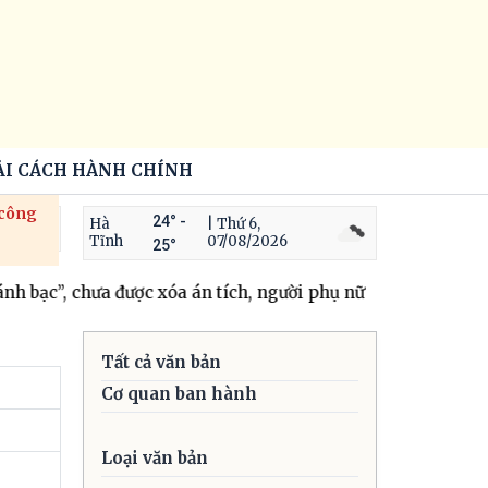
ẢI CÁCH HÀNH CHÍNH
 công
24° -
Hà
| Thứ 6,
Tĩnh
07/08/2026
25°
nh bạc”, chưa được xóa án tích, người phụ nữ tiếp tục thực hi
Tất cả văn bản
Cơ quan ban hành
Loại văn bản