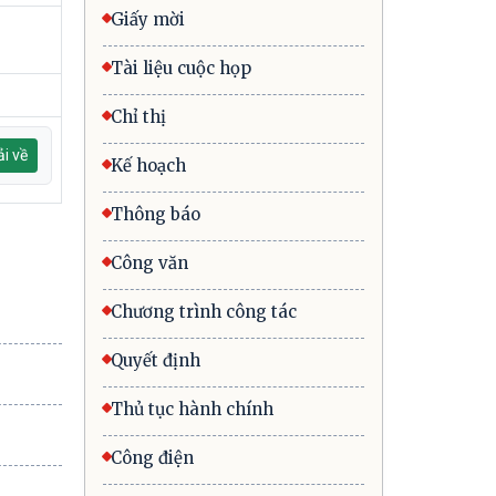
Giấy mời
Tài liệu cuộc họp
Chỉ thị
i về
Kế hoạch
Thông báo
Công văn
Chương trình công tác
Quyết định
Thủ tục hành chính
Công điện