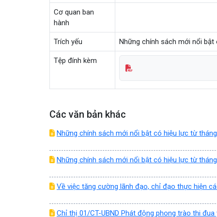
Cơ quan ban
hành
Trích yếu
Những chính sách mới nổi bật 
Tệp đính kèm
Các văn bản khác
Những chính sách mới nổi bật có hiệu lực từ tháng
Những chính sách mới nổi bật có hiệu lực từ tháng
Về việc tăng cường lãnh đạo, chỉ đạo thực hiện c
Chỉ thị 01/CT-UBND Phát động phong trào thi đu