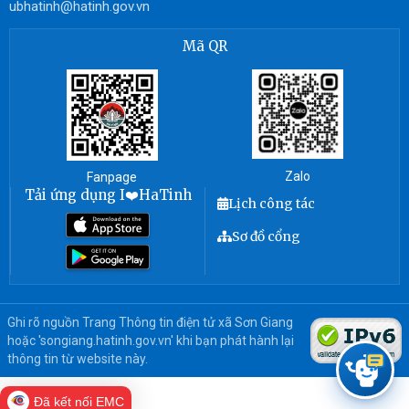
ubhatinh@hatinh.gov.vn
Mã QR
Zalo
Fanpage
Tải ứng dụng I❤️HaTinh
Lịch công tác
Sơ đồ cổng
Ghi rõ nguồn Trang Thông tin điện tử xã Sơn Giang
hoặc 'songiang.hatinh.gov.vn' khi bạn phát hành lại
thông tin từ website này.
Đã kết nối EMC