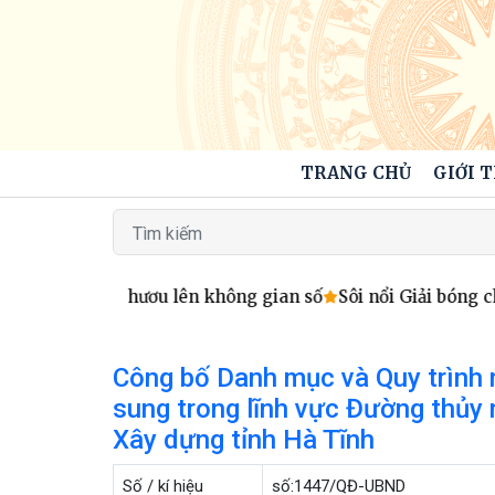
TRANG CHỦ
GIỚI 
n 9X đưa nghề hươu lên không gian số
Sôi nổi Giải bóng 
Công bố Danh mục và Quy trình n
sung trong lĩnh vực Đường thủy 
Xây dựng tỉnh Hà Tĩnh
Số / kí hiệu
số:1447/QĐ-UBND