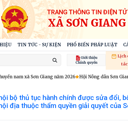
TRANG THÔNG TIN ĐIỆN TỬ
XÃ SƠN GIANG
THIỆU
TIN TỨC - SỰ KIỆN
PHỔ BIẾN PHÁP LUẬT
C
Lịch
Giới thiệu
Chính quyền
tác
chuyền nam xã Sơn Giang năm 2026
Hội Nông dân Sơn Giang
ội bộ thủ tục hành chính được sửa đổi, b
nội địa thuộc thẩm quyền giải quyết của S