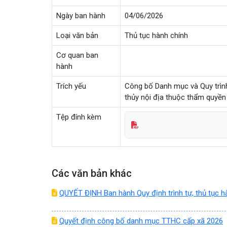
Ngày ban hành
04/06/2026
Loại văn bản
Thủ tục hành chính
Cơ quan ban
hành
Trích yếu
Công bố Danh mục và Quy trình
thủy nội địa thuộc thẩm quyền
Tệp đính kèm
Các văn bản khác
QUYẾT ĐỊNH Ban hành Quy định trình tự, thủ tục hà
Quyết định công bố danh mục TTHC cấp xã 2026