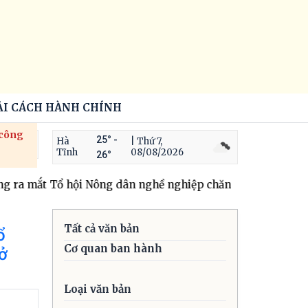
ẢI CÁCH HÀNH CHÍNH
 công
25° -
Hà
| Thứ 7,
Tĩnh
08/08/2026
26°
 ra mắt Tổ hội Nông dân nghề nghiệp chăn nuôi hươu thôn
Tất cả văn bản
ổ
Cơ quan ban hành
ở
Loại văn bản