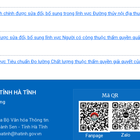
h chính được sửa đổi, bổ sung trong lĩnh vực Đường thủy nội địa th
được sửa đổi, bổ sung lĩnh vực Người có công thuộc thẩm quyền quả
vực Tiêu chuẩn Đo lường Chất lượng thuộc thẩm quyền giải quyết củ
TỈNH HÀ TĨNH
Mã QR
òng
 Bộ Văn hóa Thông tin.
ành Sen - Tỉnh Hà Tĩnh
hatinh@hatinh.gov.vn
Zalo
Fanpage