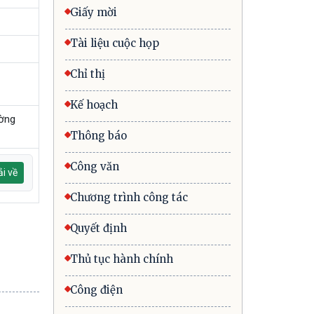
Giấy mời
Tài liệu cuộc họp
Chỉ thị
Kế hoạch
ường
Thông báo
Công văn
i về
Chương trình công tác
Quyết định
Thủ tục hành chính
Công điện