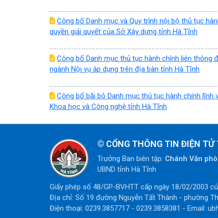
Công bố Danh mục và Quy trình nội bộ thủ tục hàn
quyền giải quyết của Sở Xây dựng tỉnh Hà Tĩnh
Công bố Danh mục thủ tục hành chính liên thông 
ngành Nội vụ áp dụng trên địa bàn tỉnh Hà Tĩnh
Công bố bãi bỏ Danh mục thủ tục hành chính lĩnh 
Khoa học và Công nghệ tỉnh Hà Tĩnh
©
CỔNG THÔNG TIN ĐIỆN TỬ 
Trưởng Ban biên tập:
Chánh Văn ph
UBND tỉnh Hà Tĩnh
Giấy phép số 48/GP-BVHTT cấp ngày 18/02/2003 của
Địa chỉ: Số 19 đường Nguyễn Tất Thành - phường Th
Điện thoại: 0239.3857717 - 0239.3858381 - Email: ub