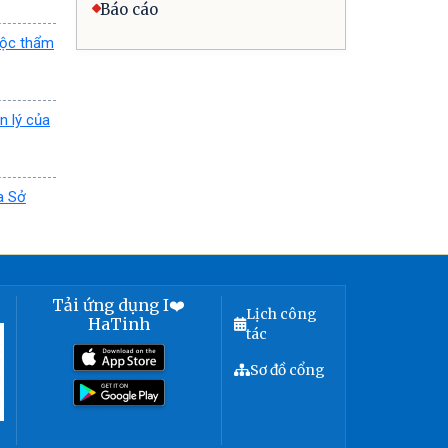
Báo cáo
uộc thẩm
n lý của
a Sở
Tải ứng dụng I❤️
Lịch công
HaTinh
tác
Sơ đồ cổng