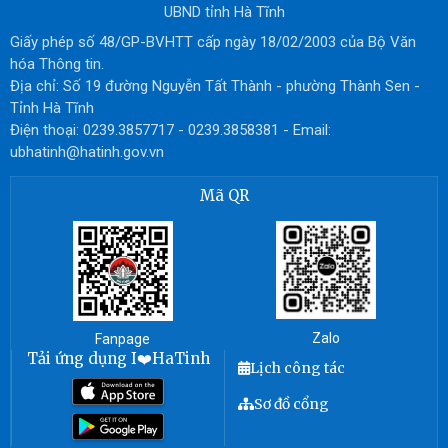
UBND tỉnh Hà Tĩnh
Giấy phép số 48/GP-BVHTT cấp ngày 18/02/2003 của Bộ Văn
hóa Thông tin.
Địa chỉ: Số 19 đường Nguyễn Tất Thành - phường Thành Sen -
Tỉnh Hà Tĩnh
Điện thoại: 0239.3857717 - 0239.3858381 - Email:
ubhatinh@hatinh.gov.vn
Mã QR
Zalo
Fanpage
Tải ứng dụng I❤️HaTinh
Lịch công tác
Sơ đồ cổng