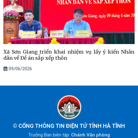
Xã Sơn Giang triển khai nhiệm vụ lấy ý kiến Nhân
dân về Đề án sắp xếp thôn
09/06/2026
©
CỔNG THÔNG TIN ĐIỆN TỬ TỈNH HÀ TĨNH
Trưởng Ban biên tập:
Chánh Văn phòng