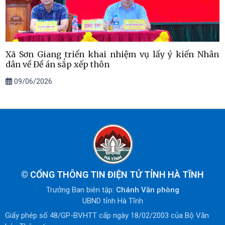
Xã Sơn Giang triển khai nhiệm vụ lấy ý kiến Nhân
dân về Đề án sắp xếp thôn
09/06/2026
©
CỔNG THÔNG TIN ĐIỆN TỬ TỈNH HÀ TĨNH
Trưởng Ban biên tập:
Chánh Văn phòng
UBND tỉnh Hà Tĩnh
Giấy phép số 48/GP-BVHTT cấp ngày 18/02/2003 của Bộ Văn