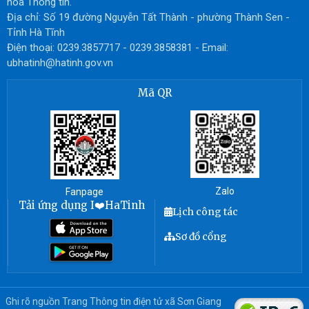
hóa Thông tin.
Địa chỉ: Số 19 đường Nguyễn Tất Thành - phường Thành Sen -
Tỉnh Hà Tĩnh
Điện thoại: 0239.3857717 - 0239.3858381 - Email:
ubhatinh@hatinh.gov.vn
Mã QR
Zalo
Fanpage
Tải ứng dụng I❤️HaTinh
Lịch công tác
Sơ đồ cổng
Ghi rõ nguồn Trang Thông tin điện tử xã Sơn Giang