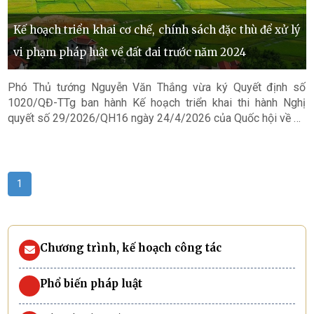
Kế hoạch triển khai cơ chế, chính sách đặc thù để xử lý
vi phạm pháp luật về đất đai trước năm 2024
Phó Thủ tướng Nguyễn Văn Thắng vừa ký Quyết định số
1020/QĐ-TTg ban hành Kế hoạch triển khai thi hành Nghị
quyết số 29/2026/QH16 ngày 24/4/2026 của Quốc hội về cơ
chế, chính sách đặc thù để xử lý vi phạm pháp luật về đất đai
của tổ chức, cá nhân xảy ra trước khi Luật Đất đai năm 2024
có hiệu lực và tháo gỡ khó khăn, vướng mắc cho các dự án
tồn đọng, kéo dài
1
Chương trình, kế hoạch công tác
Phổ biến pháp luật